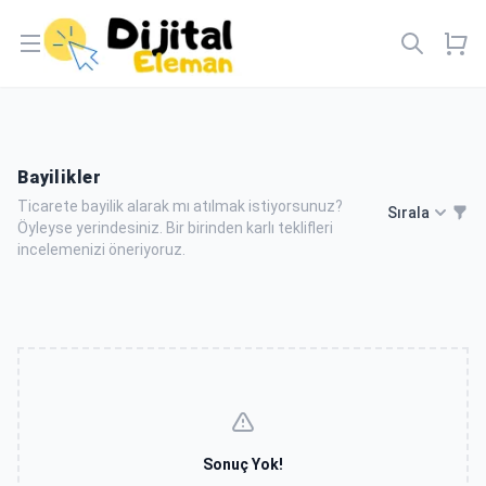
Open menu
Bayilikler
Ticarete bayilik alarak mı atılmak istiyorsunuz?
Sırala
Öyleyse yerindesiniz. Bir birinden karlı teklifleri
incelemenizi öneriyoruz.
Sonuç Yok!